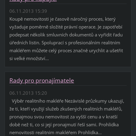
06.11.2013 15:39
Koupě nemovitosti je časově náročný proces, který
vyžaduje poměrně složité právní operace. Je zapotřebí
podepsat několik smluvních dokumentů a vyřídit řadu
úředních listin. Spoluprací s profesionálním realitním
makléřem můžete celý proces značně urychlit a ušetřit
si velké množství...
Rady pro pronajímatele
06.11.2013 15:20
Výběr realitního makléře Nezávislé průzkumy ukazují,
že ti, kteří využijí služeb zkušených realitních makléřů,
pronajmou svou nemovitost za vyšší cenu a v kratší
době než ti, co si její pronajmutí řeší sami. Prohlídka
nemovitosti realitním makléřem Prohlídka...