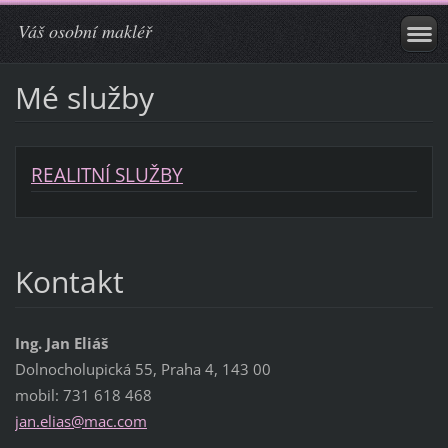
Váš osobní makléř
Mé služby
REALITNÍ SLUŽBY
Kontakt
Ing. Jan Eliáš
Dolnocholupická 55, Praha 4, 143 00
mobil: 731 618 468
jan.elia
s@mac.co
m