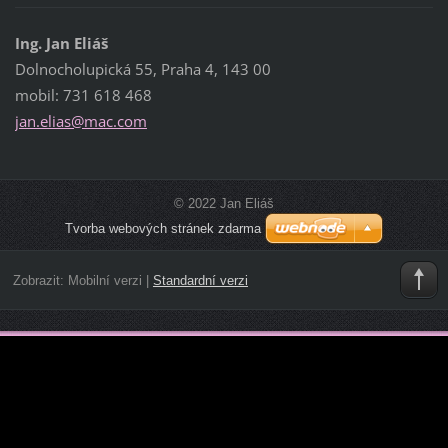
Ing. Jan Eliáš
Dolnocholupická 55, Praha 4, 143 00
mobil: 731 618 468
jan.elia
s@mac.co
m
© 2022 Jan Eliáš
Tvorba webových stránek zdarma
Zobrazit:
Mobilní verzi
|
Standardní verzi