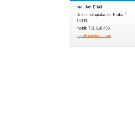
Ing. Jan Eliáš
Dolnocholupická 55, Praha 4,
143 00
mobil: 731 618 468
jan.elia
s@mac.co
m