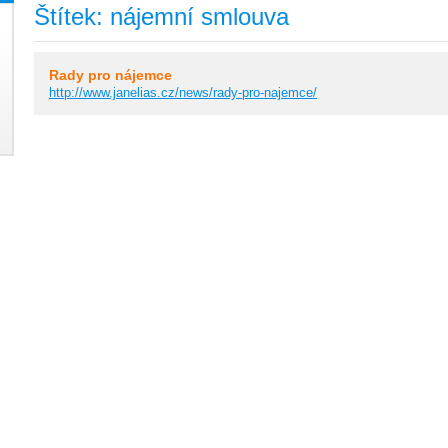
Štítek: nájemní smlouva
Rady pro nájemce
http://www.janelias.cz/news/rady-pro-najemce/