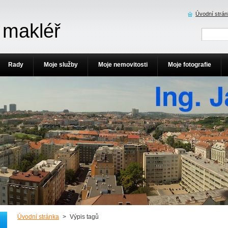
Úvodní strá
 makléř
Rady
Moje služby
Moje nemovitosti
Moje fotografie
Úvodní stránka
>
Výpis tagů