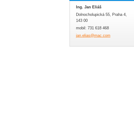
Ing. Jan Eliáš
Dolnocholupická 55, Praha 4,
143 00
mobil: 731 618 468
jan.elia
s@mac.co
m