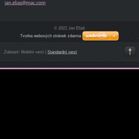
jan.elia
s@mac.co
m
© 2022 Jan Eliáš
Tvorba webových stránek zdarma
Zobrazit:
Mobilní verzi
|
Standardní verzi